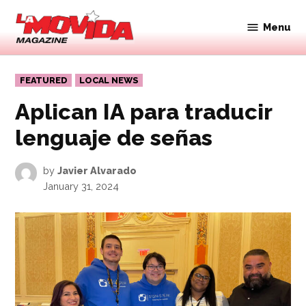
Skip
to
Menu
Movida
content
Magazine
POSTED
FEATURED
LOCAL NEWS
IN
Aplican IA para traducir
lenguaje de señas
by
Javier Alvarado
January 31, 2024