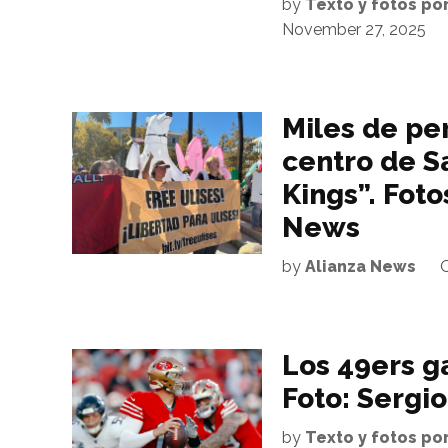
by
Texto y fotos po
November 27, 2025
Miles de pe
centro de S
Kings”. Fot
News
by
Alianza News
O
Los 49ers g
Foto: Sergi
by
Texto y fotos po