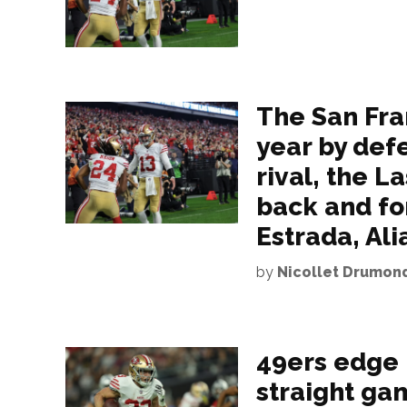
The San Fra
year by defe
rival, the L
back and for
Estrada, Al
by
Nicollet Drumon
49ers edge R
straight ga