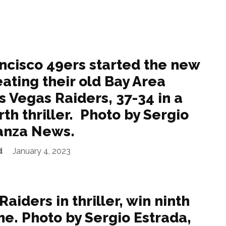
ncisco 49ers started the new
ating their old Bay Area
as Vegas Raiders, 37-34 in a
th thriller. Photo by Sergio
ianza News.
d
January 4, 2023
aiders in thriller, win ninth
me. Photo by Sergio Estrada,