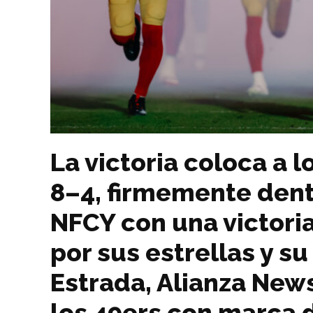
La victoria coloca a 
8–4, firmemente dentr
NFCY con una victori
por sus estrellas y su
Estrada, Alianza News
los 49ers con marca 