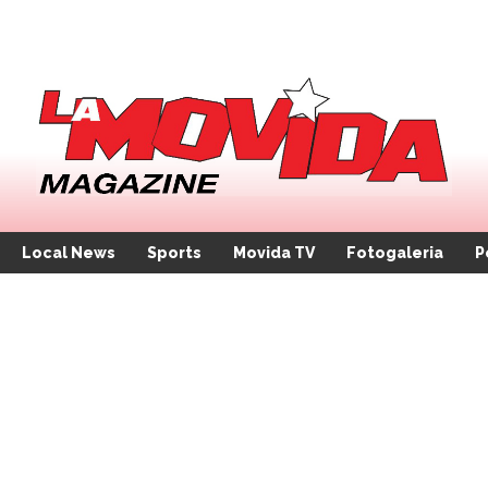
Local News
Sports
Movida TV
Fotogaleria
P