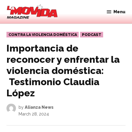
Skip
to
Menu
Movida
content
Magazine
POSTED
CONTRA LA VIOLENCIA DOMÉSTICA
PODCAST
IN
Importancia de
reconocer y enfrentar la
violencia doméstica:
Testimonio Claudia
López
by
Alianza News
March 28, 2024