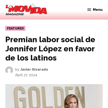
Skip
to
Menu
Movida
content
Magazine
POSTED
FEATURED
IN
Premian labor social de
Jennifer López en favor
de los latinos
by
Javier Alvarado
April 27, 2024