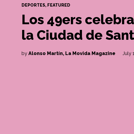
POSTED
DEPORTES
,
FEATURED
IN
Los 49ers celebr
la Ciudad de Sant
by
Alonso Martín, La Movida Magazine
July 