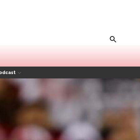
Open
Movida Magazine
Search
odcast
Open
dropdown
menu