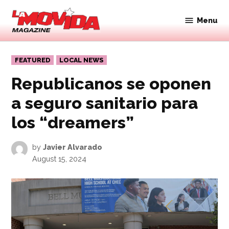
Skip
to
Menu
Movida
content
Magazine
POSTED
FEATURED
LOCAL NEWS
IN
Republicanos se oponen
a seguro sanitario para
los “dreamers”
by
Javier Alvarado
August 15, 2024