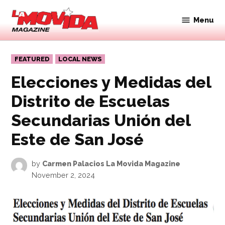
Skip
to
Menu
Movida
content
Magazine
POSTED
FEATURED
LOCAL NEWS
IN
Elecciones y Medidas del
Distrito de Escuelas
Secundarias Unión del
Este de San José
by
Carmen Palacios La Movida Magazine
November 2, 2024