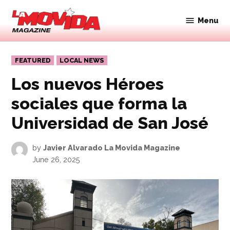
Skip
to
Menu
Movida
content
Magazine
POSTED
FEATURED
LOCAL NEWS
IN
Los nuevos Héroes
sociales que forma la
Universidad de San José
by
Javier Alvarado La Movida Magazine
June 26, 2025