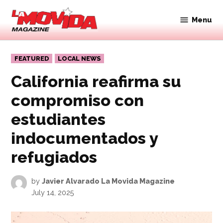
Skip
to
Menu
Movida
content
Magazine
POSTED
FEATURED
LOCAL NEWS
IN
California reafirma su
compromiso con
estudiantes
indocumentados y
refugiados
by
Javier Alvarado La Movida Magazine
July 14, 2025