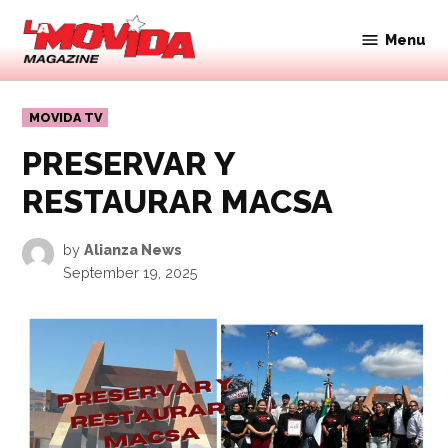
Skip
to
Menu
Movida
content
Magazine
POSTED
MOVIDA TV
IN
PRESERVAR Y
RESTAURAR MACSA
by
Alianza News
September 19, 2025