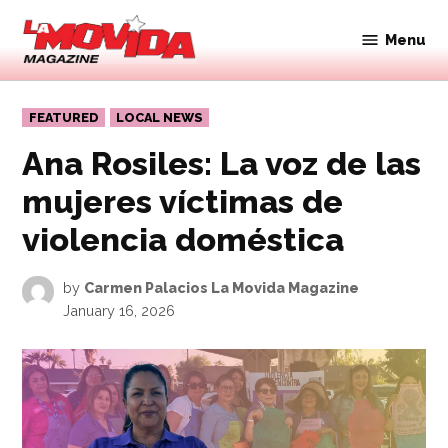
Skip
to
Menu
Movida
content
Magazine
POSTED
FEATURED
LOCAL NEWS
IN
Ana Rosiles: La voz de las
mujeres víctimas de
violencia doméstica
by
Carmen Palacios La Movida Magazine
January 16, 2026