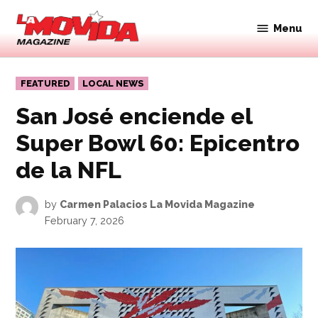
Skip
to
Menu
Movida
content
Magazine
POSTED
FEATURED
LOCAL NEWS
IN
San José enciende el
Super Bowl 60: Epicentro
de la NFL
by
Carmen Palacios La Movida Magazine
February 7, 2026