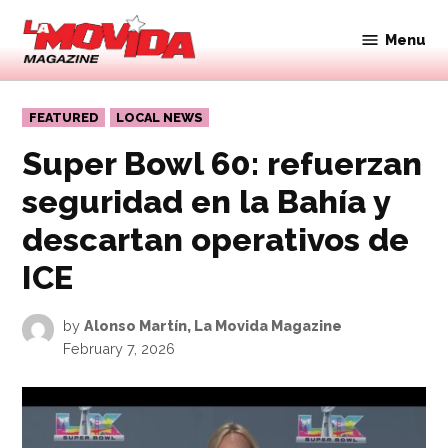
Skip
to
Menu
Movida
content
Magazine
POSTED
FEATURED
LOCAL NEWS
IN
Super Bowl 60: refuerzan
seguridad en la Bahía y
descartan operativos de
ICE
by
Alonso Martín, La Movida Magazine
February 7, 2026