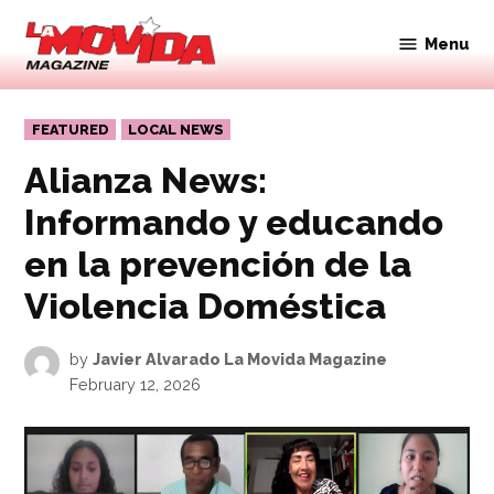
Skip
to
Menu
Movida
content
Magazine
POSTED
FEATURED
LOCAL NEWS
IN
Alianza News:
Informando y educando
en la prevención de la
Violencia Doméstica
by
Javier Alvarado La Movida Magazine
February 12, 2026