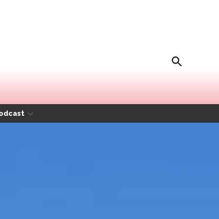
Open
Movida Magazine
Search
odcast
Open
dropdown
menu