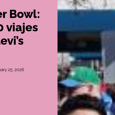
er Bowl:
0 viajes
evi’s
uary 25, 2026