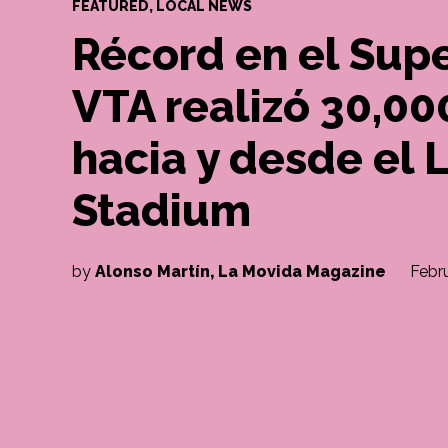
POSTED
FEATURED
,
LOCAL NEWS
IN
Récord en el Sup
VTA realizó 30,00
hacia y desde el L
Stadium
by
Alonso Martín, La Movida Magazine
Febr