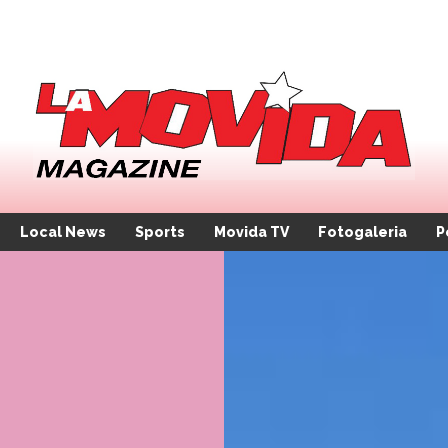
Local News
Sports
Movida TV
Fotogaleria
P