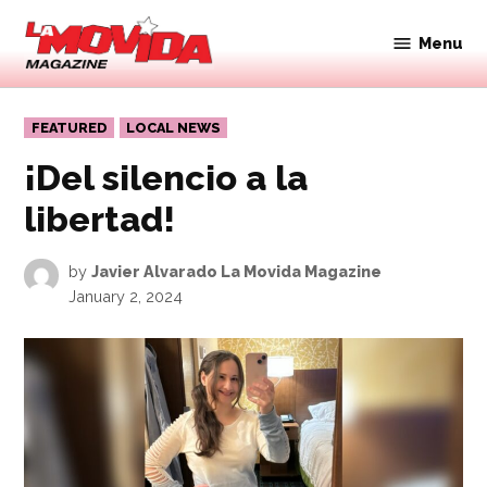
Skip
to
Menu
Movida
content
Magazine
POSTED
FEATURED
LOCAL NEWS
IN
¡Del silencio a la
libertad!
by
Javier Alvarado La Movida Magazine
January 2, 2024