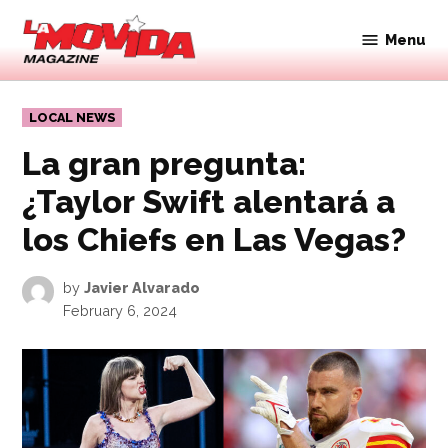
Skip
to
Menu
Movida
content
Magazine
POSTED
LOCAL NEWS
IN
La gran pregunta:
¿Taylor Swift alentará a
los Chiefs en Las Vegas?
by
Javier Alvarado
February 6, 2024