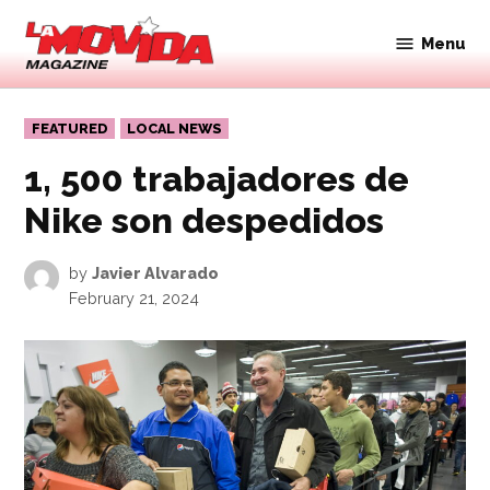
Skip
to
Menu
Movida
content
Magazine
POSTED
FEATURED
LOCAL NEWS
IN
1, 500 trabajadores de
Nike son despedidos
by
Javier Alvarado
February 21, 2024