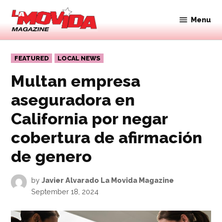
Skip
to
Menu
Movida
content
Magazine
POSTED
FEATURED
LOCAL NEWS
IN
Multan empresa
aseguradora en
California por negar
cobertura de afirmación
de genero
by
Javier Alvarado La Movida Magazine
September 18, 2024