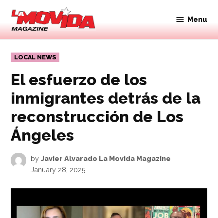
Skip
to
Menu
Movida
content
Magazine
POSTED
LOCAL NEWS
IN
El esfuerzo de los
inmigrantes detrás de la
reconstrucción de Los
Ángeles
by
Javier Alvarado La Movida Magazine
January 28, 2025